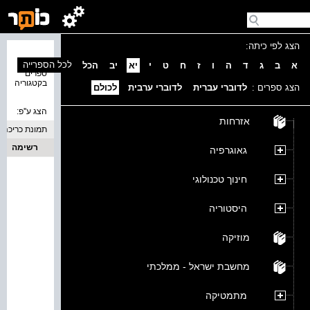
הצג לפי כיתה:
נמצאו 0
לכל הספרייה
א
ב
ג
ד
ה
ו
ז
ח
ט
י
יא
יב
הכל
ספרים
בקטגוריה
הצג ספרים :
לדוברי עברית
לדוברי ערבית
לכולם
הצג ע''פ:
אזרחות
תמונת כריכה
רשימה
גאוגרפיה
חינוך טכנולוגי
היסטוריה
מוזיקה
מחשבת ישראל - ממלכתי
מתמטיקה