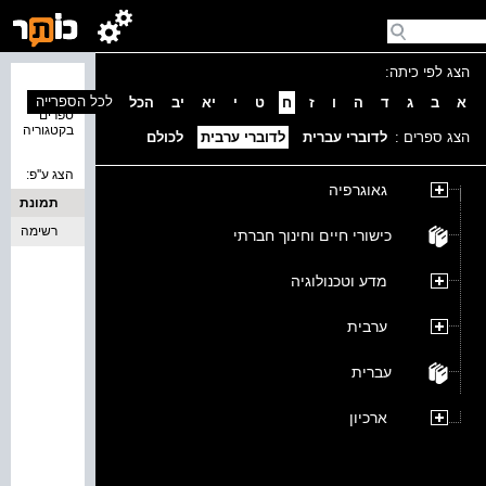
הצג לפי כיתה:
נמצאו 0
לכל הספרייה
א
ב
ג
ד
ה
ו
ז
ח
ט
י
יא
יב
הכל
ספרים
בקטגוריה
הצג ספרים :
לדוברי עברית
לדוברי ערבית
לכולם
הצג ע''פ:
גאוגרפיה
תמונת
כריכה
רשימה
כישורי חיים וחינוך חברתי
מדע וטכנולוגיה
ערבית
עברית
ארכיון