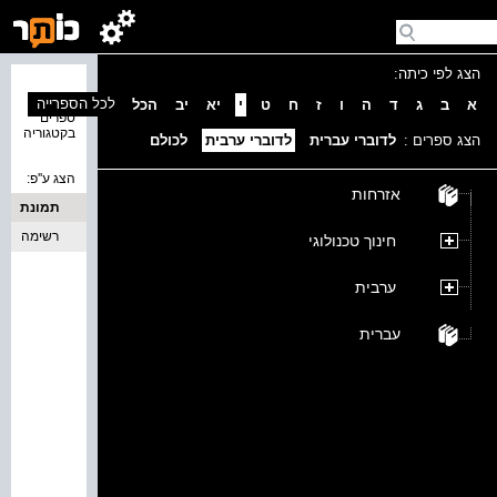
הצג לפי כיתה:
נמצאו 0
לכל הספרייה
א
ב
ג
ד
ה
ו
ז
ח
ט
י
יא
יב
הכל
ספרים
בקטגוריה
הצג ספרים :
לדוברי עברית
לדוברי ערבית
לכולם
הצג ע''פ:
אזרחות
תמונת
כריכה
רשימה
חינוך טכנולוגי
ערבית
עברית