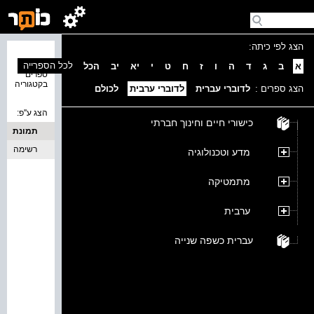
הצג לפי כיתה:
נמצאו 0
לכל הספרייה
א
ב
ג
ד
ה
ו
ז
ח
ט
י
יא
יב
הכל
ספרים
בקטגוריה
הצג ספרים :
לדוברי עברית
לדוברי ערבית
לכולם
הצג ע''פ:
כישורי חיים וחינוך חברתי
תמונת
כריכה
רשימה
מדע וטכנולוגיה
מתמטיקה
ערבית
עברית כשפה שנייה