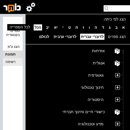
הצג לפי כיתה:
נמצאו 0
לכל הספרייה
א
ב
ג
ד
ה
ו
ז
ח
ט
י
יא
יב
הכל
ספרים
בקטגוריה
הצג ספרים :
לדוברי עברית
לדוברי ערבית
לכולם
הצג ע''פ:
אזרחות
תמונת
כריכה
רשימה
אנגלית
גאוגרפיה
חינוך טכנולוגי
היסטוריה
כישורי חיים וחינוך חברתי
מדע וטכנולוגיה