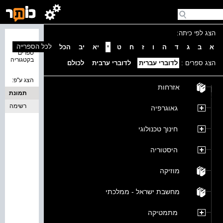
הצג לפי כיתה:
נמצאו 0
לכל הספרייה
א
ב
ג
ד
ה
ו
ז
ח
ט
י
יא
יב
הכל
ספרים
בקטגוריה
הצג ספרים :
לדוברי עברית
לדוברי ערבית
לכולם
הצג ע''פ:
אזרחות
תמונת
כריכה
רשימה
גאוגרפיה
חינוך טכנולוגי
היסטוריה
מוזיקה
מחשבת ישראל - ממלכתי
מתמטיקה