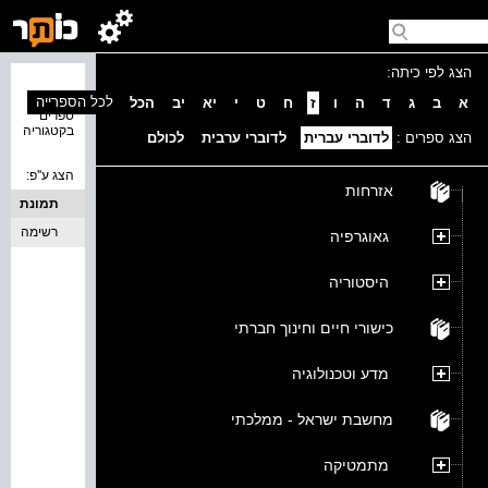
הצג לפי כיתה:
נמצאו 0
לכל הספרייה
א
ב
ג
ד
ה
ו
ז
ח
ט
י
יא
יב
הכל
ספרים
בקטגוריה
הצג ספרים :
לדוברי עברית
לדוברי ערבית
לכולם
הצג ע''פ:
אזרחות
תמונת
כריכה
רשימה
גאוגרפיה
היסטוריה
כישורי חיים וחינוך חברתי
מדע וטכנולוגיה
מחשבת ישראל - ממלכתי
מתמטיקה