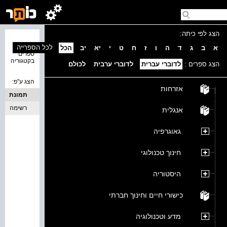
הצג לפי כיתה:
נמצאו 0
לכל הספרייה
א
ב
ג
ד
ה
ו
ז
ח
ט
י
יא
יב
הכל
ספרים
בקטגוריה
הצג ספרים :
לדוברי עברית
לדוברי ערבית
לכולם
הצג ע''פ:
אזרחות
תמונת
כריכה
רשימה
אנגלית
גאוגרפיה
חינוך טכנולוגי
היסטוריה
כישורי חיים וחינוך חברתי
מדע וטכנולוגיה