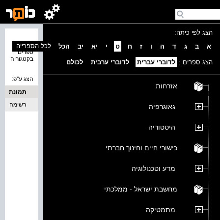
הצג לפי כיתה:
נמצאו 0
לכל הספרייה
א
ב
ג
ד
ה
ו
ז
ח
ט
י
יא
יב
הכל
ספרים
בקטגוריה
הצג ספרים :
לדוברי עברית
לדוברי ערבית
לכולם
הצג ע''פ:
אזרחות
תמונת
כריכה
רשימה
גאוגרפיה
היסטוריה
כישורי חיים וחינוך חברתי
מדע וטכנולוגיה
מחשבת ישראל - ממלכתי
מתמטיקה