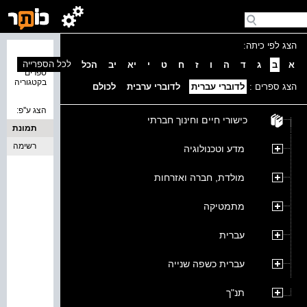
הצג לפי כיתה:
נמצאו 0
לכל הספרייה
א
ב
ג
ד
ה
ו
ז
ח
ט
י
יא
יב
הכל
ספרים
בקטגוריה
הצג ספרים :
לדוברי עברית
לדוברי ערבית
לכולם
הצג ע''פ:
כישורי חיים וחינוך חברתי
תמונת
כריכה
רשימה
מדע וטכנולוגיה
מולדת, חברה ואזרחות
מתמטיקה
עברית
עברית כשפה שנייה
תנ"ך