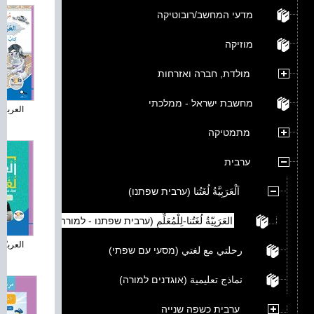
מדעי המחשב/רובוטיקה
מוזיקה
מולדת, חברה ואזרחות
מחשבת ישראל - ממלכתי
العربية ل
מתמטיקה
ערבית
اَلْعَرَبِيَّةُ لُغَتُنا (ערבית שפתנו)
العَرَبِيّةُ لُغَتُنا-لِلْمُعَلِّمِ (ערבית שפתנו - למורה)
العربيّةُ
رحلتي مع لغتي (מסעי עם שפתי)
نماذج تعليمية (אוגדנים למורה)
ערבית כשפה שנייה