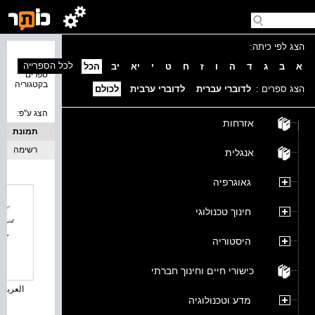
הצג לפי כיתה:
נמצאו 8
לכל הספרייה
א
ב
ג
ד
ה
ו
ז
ח
ט
י
יא
יב
הכל
ספרים
בקטגוריה
הצג ספרים :
לדוברי עברית
לדוברי ערבית
לכולם
הצג ע''פ:
אזרחות
תמונת
כריכה
רשימה
אנגלית
גאוגרפיה
חינוך טכנולוגי
היסטוריה
כישורי חיים וחינוך חברתי
العربية ل
מדע וטכנולוגיה