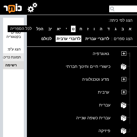
הצג לפי כיתה:
נמצאו 0
לכל הספרייה
א
ב
ג
ד
ה
ו
ז
ח
ט
י
יא
יב
הכל
ספרים
בקטגוריה
הצג ספרים :
לדוברי עברית
לדוברי ערבית
לכולם
הצג ע''פ:
גאוגרפיה
תמונת כריכה
רשימה
כישורי חיים וחינוך חברתי
מדע וטכנולוגיה
ערבית
עברית
עברית כשפה שנייה
פיזיקה