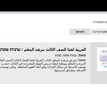
מונת כריכה
רשימה
العربية لغتنا للصف الثالث مرشد المعلم / ערבית שפתנ
מאת:
צוות שפה מטח
תיאור:
ﻳﻌﺮض مرشـد المعلّم لكتاب العربيّة لغتنا للصفّ الثالث المبنى اﻟ
المرشـد المعلّم ويوضّح كيفيّة تدريس المهام المقترحـة في اﻟﻜﺘﺎب حسـب مج
ﺗﺼﻨﻴﻒ الأسـئلة في مجال اﻟﻘﺮاءة وفق أبعاد الفهم المختلفة، وﻋﻠﻰ ﺗﻮﺻﻴﺎت 
الأسـئلة، وطرائق لتدريسها.