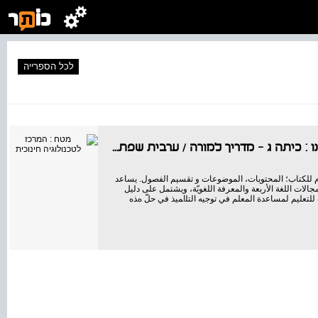
לכל הספרייה
ו : כיתה ג - מדריך למורה
/
ערבית שפתינו
ﻌﺎم للكتاب؛ المحتويات، الموضوعات و ﺗﻘﺴﻴﻢ الفصول. ﻳﺴﺎﻋﺪ
الات اﻟﻠﻐﺔ الأربعة والمعرفة اللغويّة، ويشتمل ﻋﻠﻰ دﻟﻴﻞ
ﻟﻠﺘﻌﻠﻴﻢ لمساعدة المعلم في ﺗﻮﺟﻴﻪ اﻟﺘﻠاﻤﻴﺬ في حلّ هﺬﻩ