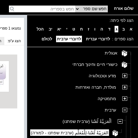
שלום אורח
הצג לפי כיתה:
נמצאו 1 ספרים בקטגוריה
א
ב
ג
ד
ה
ו
ז
ח
ט
י
יא
יב
הכל
הצג ספרים :
לדוברי עברית
לדוברי ערבית
לכולם
הצג ע''פ:
ת
אנגלית
כישורי חיים וחינוך חברתי
מדע וטכנולוגיה
מולדת, חברה ואזרחות
מתמטיקה
ערבית
اَلْعَرَبِيَّةُ لُغَتُنا (ערבית שפתנו)
العَرَبِيّةُ لُغَتُنا-لِلْمُعَلِّمِ (ערבית שפתנו - למורה)