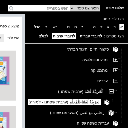
שלום אורח
הצג לפי כיתה:
נמצאו 2 ספרים בקטגוריה
א
ב
ג
ד
ה
ו
ז
ח
ט
י
יא
יב
הכל
הצג ספרים :
לדוברי עברית
לדוברי ערבית
לכולם
הצג ע''פ:
ת
כישורי חיים וחינוך חברתי
מדע וטכנולוגיה
מתמטיקה
ערבית
اَلْعَرَبِيَّةُ لُغَتُنا (ערבית שפתנו)
العَرَبِيّةُ لُغَتُنا-لِلْمُعَلِّمِ (ערבית שפתנו - למורה)
رحلتي مع لغتي (מסעי עם שפתי)
עברית כשפה שנייה