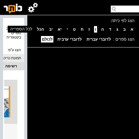
הצג לפי כיתה:
נמצאו 24
לכל הספרייה
א
ב
ג
ד
ה
ו
ז
ח
ט
י
יא
יב
הכל
ספרים
בקטגוריה
הצג ספרים :
לדוברי עברית
לדוברי ערבית
לכולם
הצג ע''פ:
תמונת כריכה
רשימה
الهند