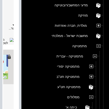
מאת:
מדעי המחשב/רובוטיקה
תיאור:
מסלולי
חדשים
מוזיקה
לכיתה
ג
ספר
מולדת, חברה ואזרחות
12
עוד...
•
כפל
מחשבת ישראל - ממלכתי
וחילוק
עד
10,000
מתמטיקה
–
חלק
ב
מתמטיקה - עברית
•
גימטריי
ומספרי
מתמטיקה יסודי
ופעולות
עד
10,000
מתמטיקה חט"ב
•
שטח
מלבן
מתמטיקה חט"ע
ופריסה
מסלולים 
של
תיבה
מאת:
מסלולים
מילות
תיאור:
מפתח:
מסלולי
כיתה א'
מתמטיק