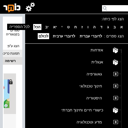
הצג לפי כיתה:
נמצאו 4
לכל הספרייה
א
ב
ג
ד
ה
ו
ז
ח
ט
י
יא
יב
הכל
ספרים
בקטגוריה
הצג ספרים :
לדוברי עברית
לדוברי ערבית
לכולם
הצג ע''פ:
אזרחות
תמונת כריכה
רשימה
אנגלית
גאוגרפיה
חינוך טכנולוגי
היסטוריה
כישורי חיים וחינוך חברתי
מסלולים 
מדע וטכנולוגיה