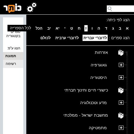
הצג לפי כיתה:
נמצאו 0
לכל הספרייה
א
ב
ג
ד
ה
ו
ז
ח
ט
י
יא
יב
הכל
ספרים
בקטגוריה
הצג ספרים :
לדוברי עברית
לדוברי ערבית
לכולם
הצג ע''פ:
אזרחות
תמונת
כריכה
רשימה
גאוגרפיה
היסטוריה
כישורי חיים וחינוך חברתי
מדע וטכנולוגיה
מחשבת ישראל - ממלכתי
מתמטיקה