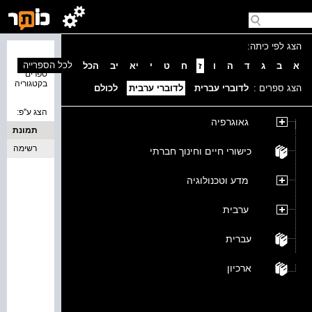
הצג לפי כיתה:
נמצאו 0
לכל הספרייה
א
ב
ג
ד
ה
ו
ז
ח
ט
י
יא
יב
הכל
ספרים
בקטגוריה
הצג ספרים :
לדוברי עברית
לדוברי ערבית
לכולם
הצג ע''פ:
גאוגרפיה
תמונת
כריכה
רשימה
כישורי חיים וחינוך חברתי
מדע וטכנולוגיה
ערבית
עברית
ארכיון