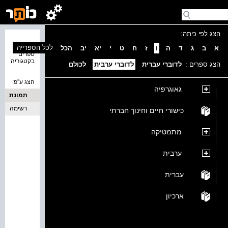
הצג לפי כיתה:
נמצאו 0
לכל הספרייה
א
ב
ג
ד
ה
ו
ז
ח
ט
י
יא
יב
הכל
ספרים
בקטגוריה
הצג ספרים :
לדוברי עברית
לדוברי ערבית
לכולם
הצג ע''פ:
גאוגרפיה
תמונת
כריכה
רשימה
כישורי חיים וחינוך חברתי
מתמטיקה
ערבית
עברית
ארכיון