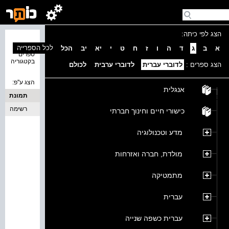
הצג לפי כיתה:
נמצאו 0
לכל הספרייה
א
ב
ג
ד
ה
ו
ז
ח
ט
י
יא
יב
הכל
ספרים
בקטגוריה
הצג ספרים :
לדוברי עברית
לדוברי ערבית
לכולם
הצג ע''פ:
אנגלית
תמונת
כריכה
רשימה
כישורי חיים וחינוך חברתי
מדע וטכנולוגיה
מולדת, חברה ואזרחות
מתמטיקה
עברית
עברית כשפה שנייה