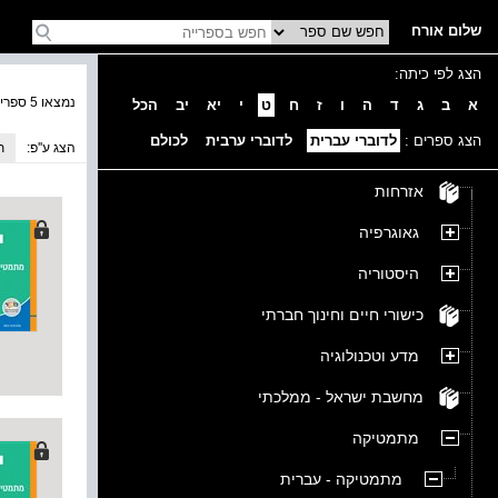
שלום אורח
הצג לפי כיתה:
נמצאו 5 ספרים בקטגוריה
א
ב
ג
ד
ה
ו
ז
ח
ט
י
יא
יב
הכל
הצג ספרים :
לדוברי עברית
לדוברי ערבית
לכולם
הצג ע''פ:
ת
אזרחות
גאוגרפיה
היסטוריה
כישורי חיים וחינוך חברתי
מדע וטכנולוגיה
מחשבת ישראל - ממלכתי
מתמטיקה
מתמטיקה - עברית