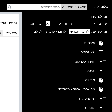
שלום אורח
הצג לפי כיתה:
נמצאו 0 ספרים בקטגוריה
א
ב
ג
ד
ה
ו
ז
ח
ט
י
יא
יב
הכל
הצג ספרים :
לדוברי עברית
לדוברי ערבית
לכולם
הצג ע''פ:
ת
אזרחות
גאוגרפיה
חינוך טכנולוגי
היסטוריה
מוזיקה
מחשבת ישראל - ממלכתי
מתמטיקה
עברית