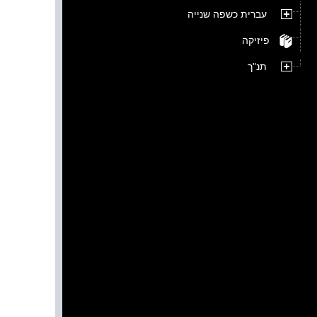
עברית כשפה שנייה
פיזיקה
תנ"ך