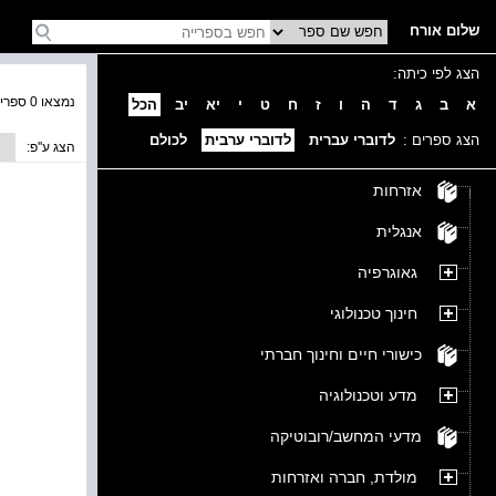
שלום אורח
הצג לפי כיתה:
נמצאו 0 ספרים בקטגוריה
א
ב
ג
ד
ה
ו
ז
ח
ט
י
יא
יב
הכל
הצג ספרים :
לדוברי עברית
לדוברי ערבית
לכולם
הצג ע''פ:
אזרחות
אנגלית
גאוגרפיה
חינוך טכנולוגי
כישורי חיים וחינוך חברתי
מדע וטכנולוגיה
מדעי המחשב/רובוטיקה
מולדת, חברה ואזרחות