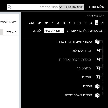
שלום אורח
הצג לפי כיתה:
נמצאו 0 ספרים בקטגוריה
א
ב
ג
ד
ה
ו
ז
ח
ט
י
יא
יב
הכל
הצג ספרים :
לדוברי עברית
לדוברי ערבית
לכולם
הצג ע''פ:
כישורי חיים וחינוך חברתי
מדע וטכנולוגיה
מולדת, חברה ואזרחות
מתמטיקה
ערבית
עברית
עברית כשפה שנייה