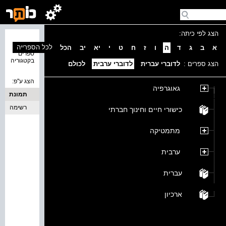
הצג לפי כיתה:
נמצאו 0
לכל הספרייה
א
ב
ג
ד
ה
ו
ז
ח
ט
י
יא
יב
הכל
ספרים
בקטגוריה
הצג ספרים :
לדוברי עברית
לדוברי ערבית
לכולם
הצג ע''פ:
גאוגרפיה
תמונת
כריכה
רשימה
כישורי חיים וחינוך חברתי
מתמטיקה
ערבית
עברית
ארכיון