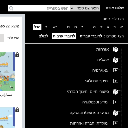
שלום אורח
הצג לפי כיתה:
נמצאו 22 ספרים בקטגוריה
א
ב
ג
ד
ה
ו
ז
ח
ט
י
יא
יב
הכל
הצג ספרים :
לדוברי עברית
לדוברי ערבית
לכולם
הצג ע''פ:
אזרחות
אנגלית
גאוגרפיה
חינוך טכנולוגי
כישורי חיים וחינוך חברתי
مَساراتي 
מדע וטכנולוגיה
מדעי המחשב/רובוטיקה
מולדת, חברה ואזרחות