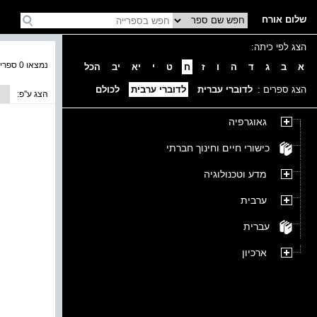
שלום אורח
הצג לפי כיתה:
נמצאו 0 ספרים בקטגוריה
א
ב
ג
ד
ה
ו
ז
ח
ט
י
יא
יב
הכל
הצג ספרים :
לדוברי עברית
לדוברי ערבית
לכולם
הצג ע''פ:
גאוגרפיה
כישורי חיים וחינוך חברתי
מדע וטכנולוגיה
ערבית
עברית
ארכיון