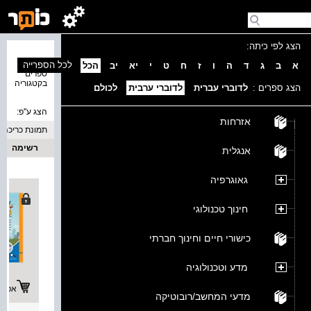
הצג לפי כיתה:
נמצאו 4
לכל הספרייה
א
ב
ג
ד
ה
ו
ז
ח
ט
י
יא
יב
הכל
ספרים
בקטגוריה
הצג ספרים :
לדוברי עברית
לדוברי ערבית
לכולם
הצג ע''פ:
אזרחות
תמונת כריכה
רשימה
אנגלית
גאוגרפיה
חינוך טכנולוגי
כישורי חיים וחינוך חברתי
מדע וטכנולוגיה
אפשרו
מדעי המחשב/רובוטיקה