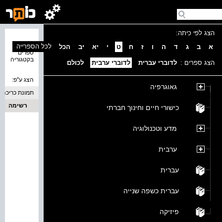
הצג לפי כיתה:
נמצאו 0
לכל הספרייה
א
ב
ג
ד
ה
ו
ז
ח
ט
י
יא
יב
הכל
ספרים
בקטגוריה
הצג ספרים :
לדוברי עברית
לדוברי ערבית
לכולם
הצג ע''פ:
גאוגרפיה
תמונת כריכה
רשימה
כישורי חיים וחינוך חברתי
מדע וטכנולוגיה
ערבית
עברית
עברית כשפה שנייה
פיזיקה