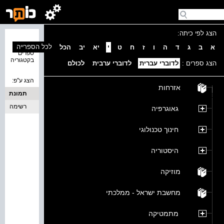
הצג לפי כיתה:
נמצאו 0
לכל הספרייה
א
ב
ג
ד
ה
ו
ז
ח
ט
י
יא
יב
הכל
ספרים
בקטגוריה
הצג ספרים :
לדוברי עברית
לדוברי ערבית
לכולם
הצג ע''פ:
אזרחות
תמונת
כריכה
רשימה
גאוגרפיה
חינוך טכנולוגי
היסטוריה
מוזיקה
מחשבת ישראל - ממלכתי
מתמטיקה