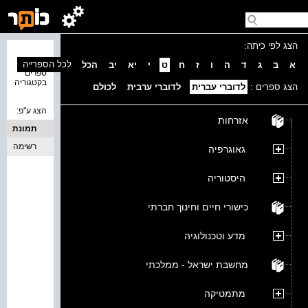
הצג לפי כיתה:
נמצאו 0
לכל הספרייה
א
ב
ג
ד
ה
ו
ז
ח
ט
י
יא
יב
הכל
ספרים
בקטגוריה
הצג ספרים :
לדוברי עברית
לדוברי ערבית
לכולם
הצג ע''פ:
אזרחות
תמונת
כריכה
רשימה
גאוגרפיה
היסטוריה
כישורי חיים וחינוך חברתי
מדע וטכנולוגיה
מחשבת ישראל - ממלכתי
מתמטיקה