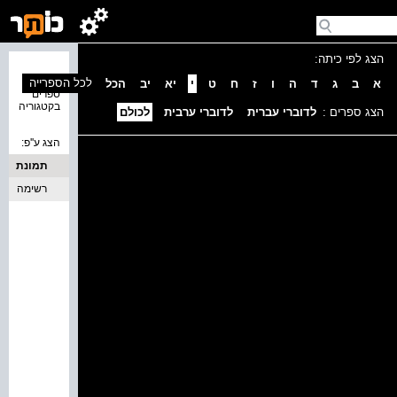
הצג לפי כיתה:
נמצאו 0
לכל הספרייה
א
ב
ג
ד
ה
ו
ז
ח
ט
י
יא
יב
הכל
ספרים
בקטגוריה
הצג ספרים :
לדוברי עברית
לדוברי ערבית
לכולם
הצג ע''פ:
תמונת
כריכה
רשימה