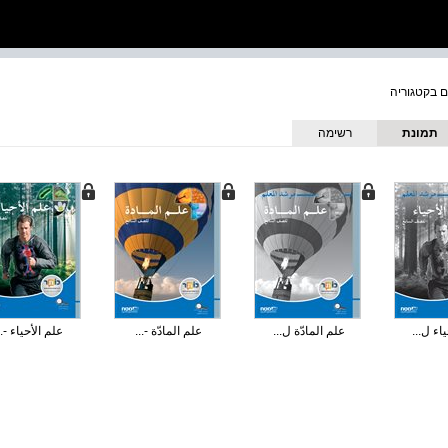
תמונת
רשימה
כריכה
اء ل...
علم المادّة ل...
علم المادّة -...
علم الأحياء -..