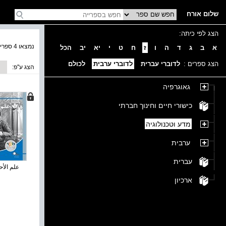
שלום אורח
הצג לפי כיתה:
נמצאו 4 ספרים בקטגוריה
א
ב
ג
ד
ה
ו
ז
ח
ט
י
יא
יב
הכל
הצג ספרים :
לדוברי עברית
לדוברי ערבית
לכולם
הצג ע''פ:
גאוגרפיה
כישורי חיים וחינוך חברתי
מדע וטכנולוגיה
ערבית
עברית
علم الأحي
ארכיון