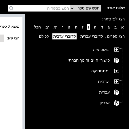
שלום אורח
הצג לפי כיתה:
נמצאו 0 ספרים בקטגוריה
א
ב
ג
ד
ה
ו
ז
ח
ט
י
יא
יב
הכל
הצג ספרים :
לדוברי עברית
לדוברי ערבית
לכולם
הצג ע''פ:
גאוגרפיה
כישורי חיים וחינוך חברתי
מתמטיקה
ערבית
עברית
ארכיון