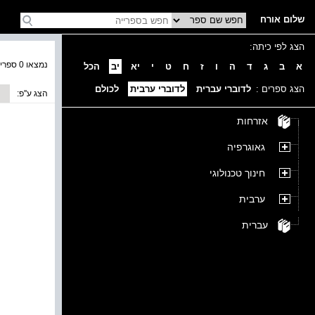
שלום אורח
הצג לפי כיתה:
נמצאו 0 ספרים בקטגוריה
א
ב
ג
ד
ה
ו
ז
ח
ט
י
יא
יב
הכל
הצג ספרים :
לדוברי עברית
לדוברי ערבית
לכולם
הצג ע''פ:
אזרחות
גאוגרפיה
חינוך טכנולוגי
ערבית
עברית