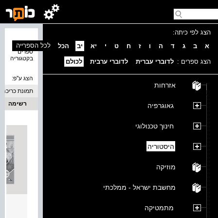
הצג לפי כיתה:
נמצאו 4
לכל הספרייה
א
ב
ג
ד
ה
ו
ז
ח
ט
י
יא
יב
הכל
ספרים
בקטגוריה
הצג ספרים :
לדוברי עברית
לדוברי ערבית
לכולם
הצג ע''פ:
אזרחות
תמונת כריכה
רשימה
גאוגרפיה
חינוך טכנולוגי
היסטוריה
מוזיקה
מחשבת ישראל - ממלכתי
מסעות
מתמטיקה