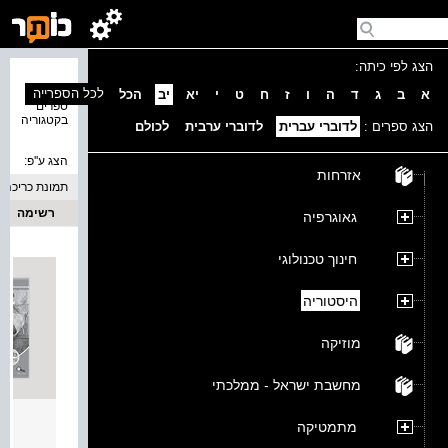
הצג לפי כיתה:
נמצאו 4
לכל הספרייה
א
ב
ג
ד
ה
ו
ז
ח
ט
י
יא
יב
הכל
ספרים
בקטגוריה
הצג ספרים :
לדוברי עברית
לדוברי ערבית
לכולם
הצג ע''פ:
אזרחות
תמונת כריכה
רשימה
גאוגרפיה
חינוך טכנולוגי
היסטוריה
מוזיקה
מחשבת ישראל - ממלכתי
מסעות
מתמטיקה