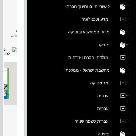
מאת:
כישורי חיים וחינוך חברתי
תיאור:
הספר
נכתב
מדע וטכנולוגיה
על
פי
תכנית
מדעי המחשב/רובוטיקה
הלימודי
עוד...
החדשה
בגאוגרפ
מוזיקה
עבור
בתי
הספר
מולדת, חברה ואזרחות
התורניי
הספר
מיועד
מחשבת ישראל - ממלכתי
לתלמידי
כיתה
ה
מתמטיקה
והוא
מפגיש
את
ערבית
הלומדי
עם
שני
עברית
נושאים
המרחב
מרכזיים
בלימודי
מאת:
עברית כשפה שנייה
הגאוגרפ
•
תיאור:
המפה
מדריך
פיזיקה
-