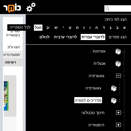
הצג לפי כיתה:
נמצאו 7
לכל הספרייה
א
ב
ג
ד
ה
ו
ז
ח
ט
י
יא
יב
הכל
ספרים
בקטגוריה
הצג ספרים :
לדוברי עברית
לדוברי ערבית
לכולם
הצג ע''פ:
אזרחות
תמונת כריכה
רשימה
אנגלית
גאוגרפיה
גאוגרפיה
מדריכים למורה
חינוך טכנולוגי
גאוגר
היסטוריה