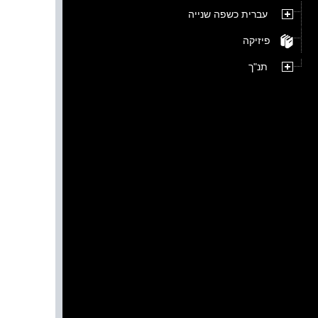
עברית כשפה שנייה
פיזיקה
תנ"ך