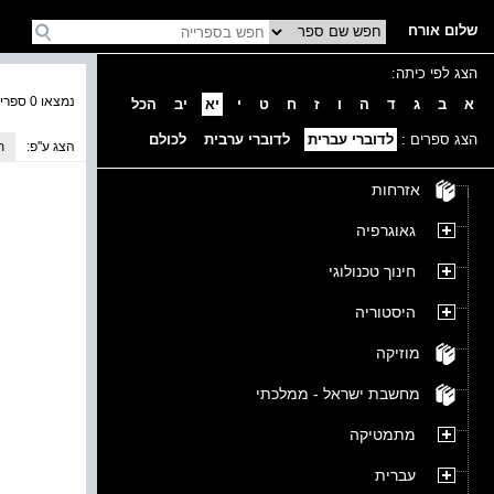
שלום אורח
הצג לפי כיתה:
נמצאו 0 ספרים בקטגוריה
א
ב
ג
ד
ה
ו
ז
ח
ט
י
יא
יב
הכל
הצג ספרים :
לדוברי עברית
לדוברי ערבית
לכולם
הצג ע''פ:
ת
אזרחות
גאוגרפיה
חינוך טכנולוגי
היסטוריה
מוזיקה
מחשבת ישראל - ממלכתי
מתמטיקה
עברית