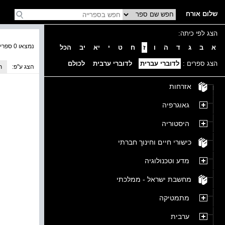
שלום אורח
הצג לפי כיתה:
נמצאו 0 ספרים בקטגוריה
א
ב
ג
ד
ה
ו
ז
ח
ט
י
יא
יב
הכל
הצג ספרים :
לדוברי עברית
לדוברי ערבית
לכולם
הצג ע''פ:
ת
אזרחות
גאוגרפיה
היסטוריה
כישורי חיים וחינוך חברתי
מדע וטכנולוגיה
מחשבת ישראל - ממלכתי
מתמטיקה
ערבית