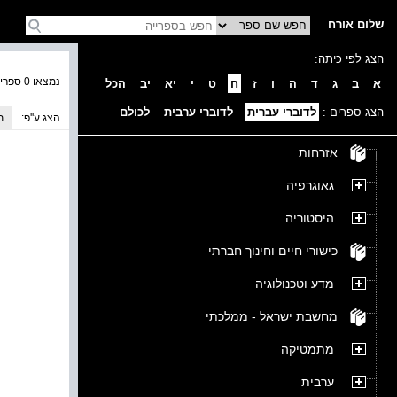
שלום אורח
הצג לפי כיתה:
נמצאו 0 ספרים בקטגוריה
א
ב
ג
ד
ה
ו
ז
ח
ט
י
יא
יב
הכל
הצג ספרים :
לדוברי עברית
לדוברי ערבית
לכולם
הצג ע''פ:
ת
אזרחות
גאוגרפיה
היסטוריה
כישורי חיים וחינוך חברתי
מדע וטכנולוגיה
מחשבת ישראל - ממלכתי
מתמטיקה
ערבית