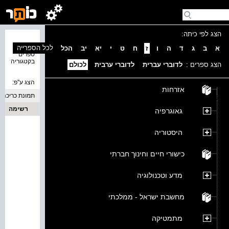
הצג לפי כיתה:
נמצאו 0
לכל הספרייה
א
ב
ג
ד
ה
ו
ז
ח
ט
י
יא
יב
הכל
ספרים
בקטגוריה
הצג ספרים :
לדוברי עברית
לדוברי ערבית
לכולם
הצג ע''פ:
אזרחות
תמונת כריכה
רשימה
גאוגרפיה
היסטוריה
כישורי חיים וחינוך חברתי
מדע וטכנולוגיה
מחשבת ישראל - ממלכתי
מתמטיקה