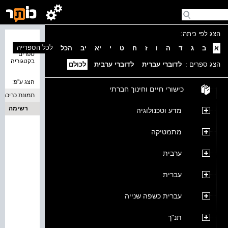
הצג לפי כיתה:
נמצאו 0
לכל הספרייה
א
ב
ג
ד
ה
ו
ז
ח
ט
י
יא
יב
הכל
ספרים
בקטגוריה
הצג ספרים :
לדוברי עברית
לדוברי ערבית
לכולם
הצג ע''פ:
כישורי חיים וחינוך חברתי
תמונת כריכה
רשימה
מדע וטכנולוגיה
מתמטיקה
ערבית
עברית
עברית כשפה שנייה
תנ"ך