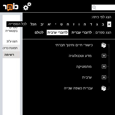
הצג לפי כיתה:
נמצאו 0
לכל הספרייה
א
ב
ג
ד
ה
ו
ז
ח
ט
י
יא
יב
הכל
ספרים
בקטגוריה
הצג ספרים :
לדוברי עברית
לדוברי ערבית
לכולם
הצג ע''פ:
כישורי חיים וחינוך חברתי
תמונת כריכה
רשימה
מדע וטכנולוגיה
מתמטיקה
ערבית
עברית כשפה שנייה