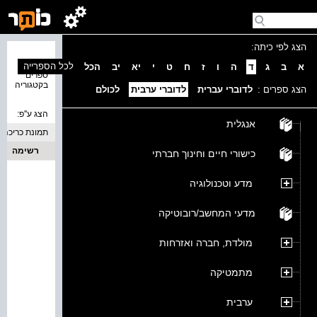
הצג לפי כיתה:
נמצאו 0
לכל הספרייה
א
ב
ג
ד
ה
ו
ז
ח
ט
י
יא
יב
הכל
ספרים
בקטגוריה
הצג ספרים :
לדוברי עברית
לדוברי ערבית
לכולם
הצג ע''פ:
אנגלית
תמונת כריכה
רשימה
כישורי חיים וחינוך חברתי
מדע וטכנולוגיה
מדעי המחשב/רובוטיקה
מולדת, חברה ואזרחות
מתמטיקה
ערבית