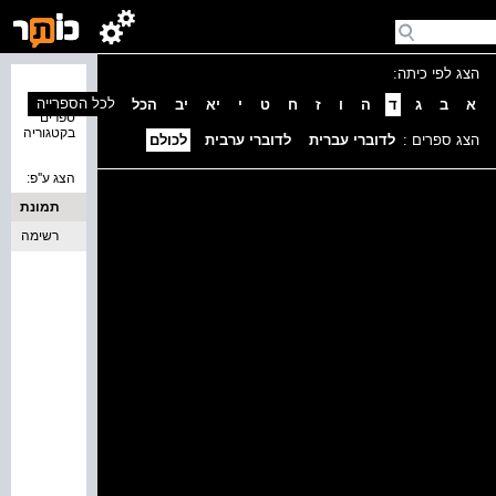
הצג לפי כיתה:
נמצאו 0
לכל הספרייה
א
ב
ג
ד
ה
ו
ז
ח
ט
י
יא
יב
הכל
ספרים
בקטגוריה
הצג ספרים :
לדוברי עברית
לדוברי ערבית
לכולם
הצג ע''פ:
תמונת
כריכה
רשימה