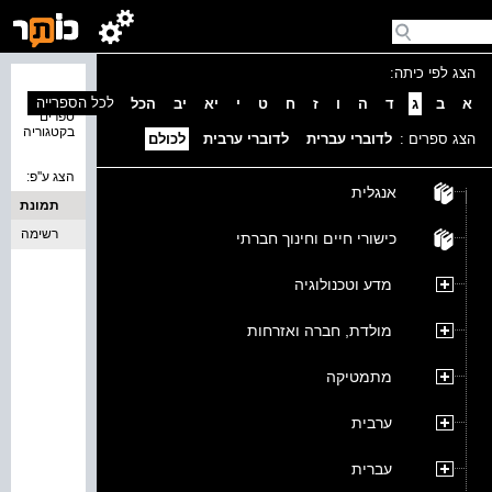
הצג לפי כיתה:
נמצאו 0
לכל הספרייה
א
ב
ג
ד
ה
ו
ז
ח
ט
י
יא
יב
הכל
ספרים
בקטגוריה
הצג ספרים :
לדוברי עברית
לדוברי ערבית
לכולם
הצג ע''פ:
אנגלית
תמונת
כריכה
רשימה
כישורי חיים וחינוך חברתי
מדע וטכנולוגיה
מולדת, חברה ואזרחות
מתמטיקה
ערבית
עברית