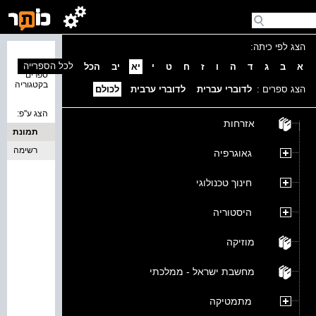
הצג לפי כיתה:
נמצאו 0
לכל הספרייה
א
ב
ג
ד
ה
ו
ז
ח
ט
י
יא
יב
הכל
ספרים
בקטגוריה
הצג ספרים :
לדוברי עברית
לדוברי ערבית
לכולם
הצג ע''פ:
אזרחות
תמונת
כריכה
רשימה
גאוגרפיה
חינוך טכנולוגי
היסטוריה
מוזיקה
מחשבת ישראל - ממלכתי
מתמטיקה