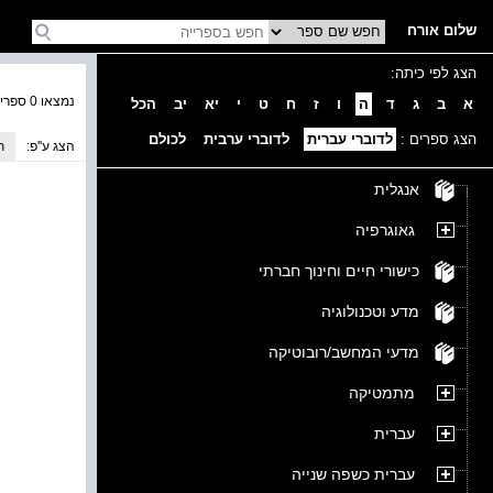
שלום אורח
הצג לפי כיתה:
נמצאו 0 ספרים בקטגוריה
א
ב
ג
ד
ה
ו
ז
ח
ט
י
יא
יב
הכל
הצג ספרים :
לדוברי עברית
לדוברי ערבית
לכולם
הצג ע''פ:
ת
אנגלית
גאוגרפיה
כישורי חיים וחינוך חברתי
מדע וטכנולוגיה
מדעי המחשב/רובוטיקה
מתמטיקה
עברית
עברית כשפה שנייה