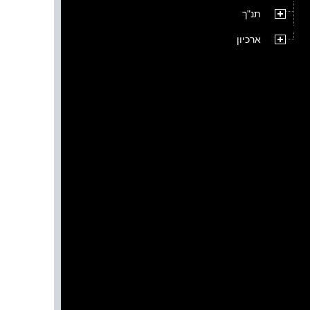
תנ"ך
ארכיון