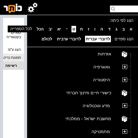
הצג לפי כיתה:
נמצאו 0
לכל הספרייה
א
ב
ג
ד
ה
ו
ז
ח
ט
י
יא
יב
הכל
ספרים
בקטגוריה
הצג ספרים :
לדוברי עברית
לדוברי ערבית
לכולם
הצג ע''פ:
אזרחות
תמונת כריכה
רשימה
גאוגרפיה
היסטוריה
כישורי חיים וחינוך חברתי
מדע וטכנולוגיה
מחשבת ישראל - ממלכתי
מתמטיקה